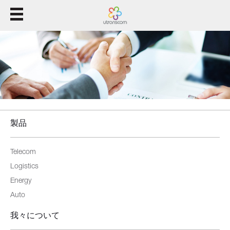
ホーム
製品
溶液
サポート
製品
我々について
Telecom
Logistics
Energy
Auto
我々について