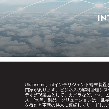
Utranscom、iotインテリジェント端
門家があります。ビジネスの燃料管理シス
デオ監視製品として、カメラなど、dvr、
ス、fcc等、製品・ソリューションは、世界
を得たと革新の将来に連続してリードしま