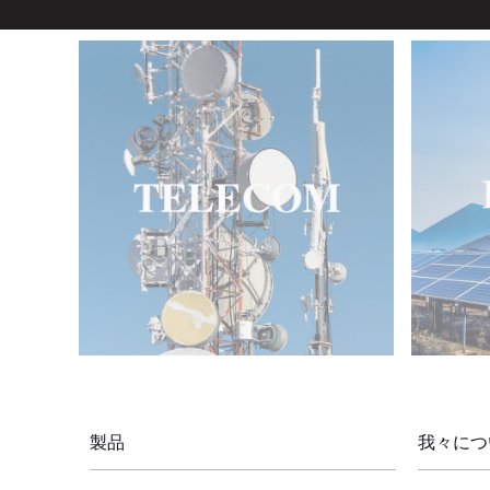
製品
我々につ