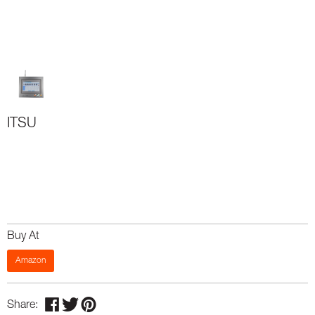
ITSU
Buy At
Amazon
Share: