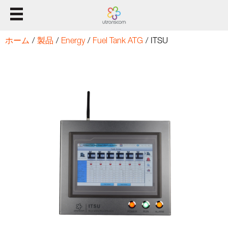
ホーム
ホーム
/
製品
/
Energy
/
Fuel Tank ATG
/
ITSU
製品
溶液
サポート
我々について