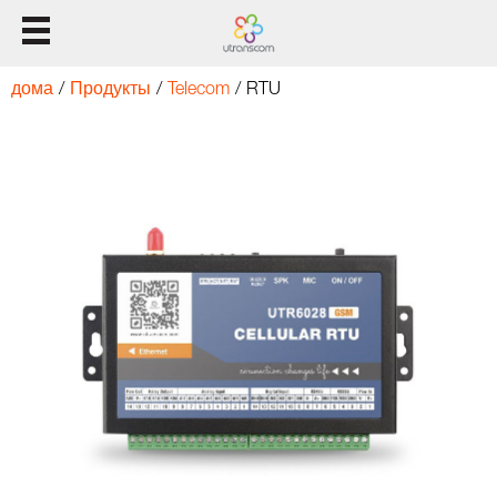
Домой
дома
/
Продукты
/
Telecom
/
RTU
Продукты
Решение
Поддержка
О нас