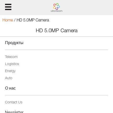
Домой
Home
/
HD 5.0MP Camera
Продукты
HD 5.0MP Camera
Продукты
Решение
Telecom
Поддержка
Logistics
О нас
Energy
Auto
О нас
Contact Us