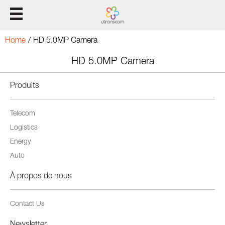
Accueil
Home
/
HD 5.0MP Camera
Produits
HD 5.0MP Camera
Produits
Solution
Telecom
L'appui
Logistics
À propos de nous
Energy
Auto
À propos de nous
Contact Us